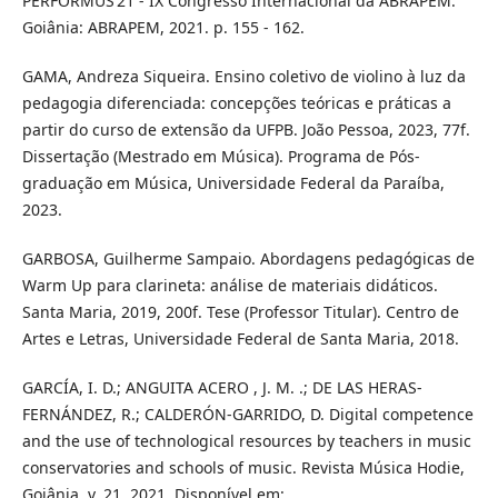
PERFORMUS’21 - IX Congresso Internacional da ABRAPEM.
Goiânia: ABRAPEM, 2021. p. 155 - 162.
GAMA, Andreza Siqueira. Ensino coletivo de violino à luz da
pedagogia diferenciada: concepções teóricas e práticas a
partir do curso de extensão da UFPB. João Pessoa, 2023, 77f.
Dissertação (Mestrado em Música). Programa de Pós-
graduação em Música, Universidade Federal da Paraíba,
2023.
GARBOSA, Guilherme Sampaio. Abordagens pedagógicas de
Warm Up para clarineta: análise de materiais didáticos.
Santa Maria, 2019, 200f. Tese (Professor Titular). Centro de
Artes e Letras, Universidade Federal de Santa Maria, 2018.
GARCÍA, I. D.; ANGUITA ACERO , J. M. .; DE LAS HERAS-
FERNÁNDEZ, R.; CALDERÓN-GARRIDO, D. Digital competence
and the use of technological resources by teachers in music
conservatories and schools of music. Revista Música Hodie,
Goiânia, v. 21, 2021. Disponível em: