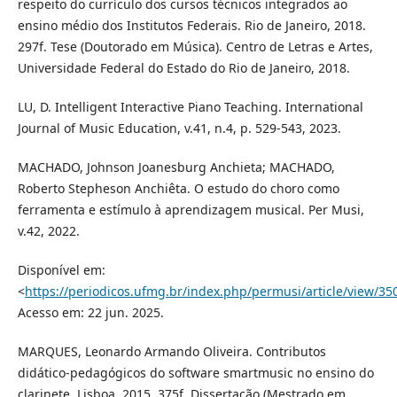
respeito do currículo dos cursos técnicos integrados ao
ensino médio dos Institutos Federais. Rio de Janeiro, 2018.
297f. Tese (Doutorado em Música). Centro de Letras e Artes,
Universidade Federal do Estado do Rio de Janeiro, 2018.
LU, D. Intelligent Interactive Piano Teaching. International
Journal of Music Education, v.41, n.4, p. 529-543, 2023.
MACHADO, Johnson Joanesburg Anchieta; MACHADO,
Roberto Stepheson Anchiêta. O estudo do choro como
ferramenta e estímulo à aprendizagem musical. Per Musi,
v.42, 2022.
Disponível em:
<
https://periodicos.ufmg.br/index.php/permusi/article/view/35
Acesso em: 22 jun. 2025.
MARQUES, Leonardo Armando Oliveira. Contributos
didático-pedagógicos do software smartmusic no ensino do
clarinete. Lisboa, 2015, 375f. Dissertação (Mestrado em