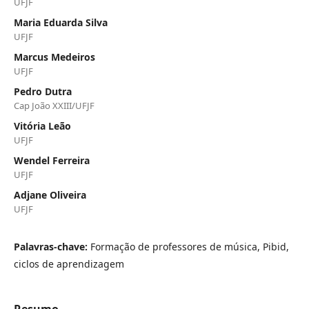
UFJF
Maria Eduarda Silva
UFJF
Marcus Medeiros
UFJF
Pedro Dutra
Cap João XXIII/UFJF
Vitória Leão
UFJF
Wendel Ferreira
UFJF
Adjane Oliveira
UFJF
Palavras-chave:
Formação de professores de música, Pibid,
ciclos de aprendizagem
Resumo