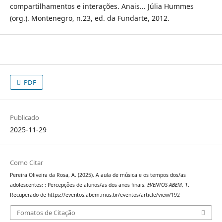
compartilhamentos e interações. Anais... Júlia Hummes
(org.). Montenegro, n.23, ed. da Fundarte, 2012.
PDF
Publicado
2025-11-29
Como Citar
Pereira Oliveira da Rosa, A. (2025). A aula de música e os tempos dos/as
adolescentes: : Percepções de alunos/as dos anos finais.
EVENTOS ABEM
,
1
.
Recuperado de https://eventos.abem.mus.br/eventos/article/view/192
Fomatos de Citação