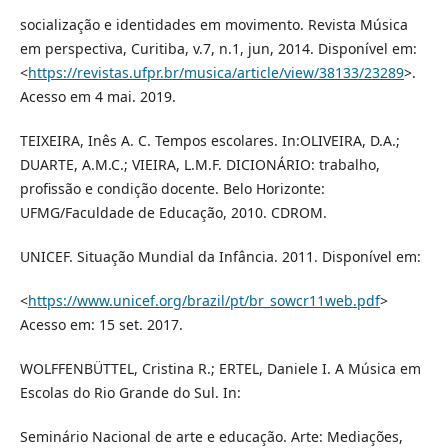
socialização e identidades em movimento. Revista Música
em perspectiva, Curitiba, v.7, n.1, jun, 2014. Disponível em:
<
https://revistas.ufpr.br/musica/article/view/38133/23289
>.
Acesso em 4 mai. 2019.
TEIXEIRA, Inês A. C. Tempos escolares. In:OLIVEIRA, D.A.;
DUARTE, A.M.C.; VIEIRA, L.M.F. DICIONÁRIO: trabalho,
profissão e condição docente. Belo Horizonte:
UFMG/Faculdade de Educação, 2010. CDROM.
UNICEF. Situação Mundial da Infância. 2011. Disponível em:
<
https://www.unicef.org/brazil/pt/br_sowcr11web.pdf
>
Acesso em: 15 set. 2017.
WOLFFENBÜTTEL, Cristina R.; ERTEL, Daniele I. A Música em
Escolas do Rio Grande do Sul. In:
Seminário Nacional de arte e educação. Arte: Mediações,