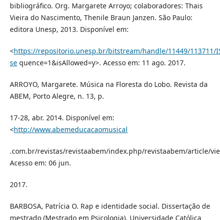
bibliográfico. Org. Margarete Arroyo; colaboradores: Thais
Vieira do Nascimento, Thenile Braun Janzen. São Paulo:
editora Unesp, 2013. Disponível em:
<
https://repositorio.unesp.br/bitstream/handle/11449/113711
se
quence=1&isAllowed=y>. Acesso em: 11 ago. 2017.
ARROYO, Margarete. Música na Floresta do Lobo. Revista da
ABEM, Porto Alegre, n. 13, p.
17-28, abr. 2014. Disponível em:
<
http://www.abemeducacaomusical
.com.br/revistas/revistaabem/index.php/revistaabem/article/vi
Acesso em: 06 jun.
2017.
BARBOSA, Patrícia O. Rap e identidade social. Dissertação de
mestrado (Mestrado em Psicologia). Universidade Católica