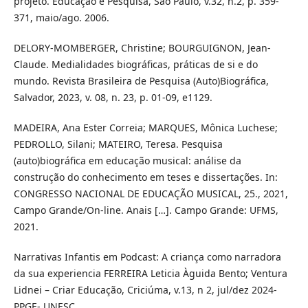
projeto. Educação e Pesquisa, São Paulo, v.32, n.2, p. 359-
371, maio/ago. 2006.
DELORY-MOMBERGER, Christine; BOURGUIGNON, Jean-
Claude. Medialidades biográficas, práticas de si e do
mundo. Revista Brasileira de Pesquisa (Auto)Biográfica,
Salvador, 2023, v. 08, n. 23, p. 01-09, e1129.
MADEIRA, Ana Ester Correia; MARQUES, Mônica Luchese;
PEDROLLO, Silani; MATEIRO, Teresa. Pesquisa
(auto)biográfica em educação musical: análise da
construção do conhecimento em teses e dissertações. In:
CONGRESSO NACIONAL DE EDUCAÇÃO MUSICAL, 25., 2021,
Campo Grande/On-line. Anais […]. Campo Grande: UFMS,
2021.
Narrativas Infantis em Podcast: A criança como narradora
da sua experiencia FERREIRA Leticia Àguida Bento; Ventura
Lidnei – Criar Educação, Criciúma, v.13, n 2, jul/dez 2024-
PPGE- UNESC